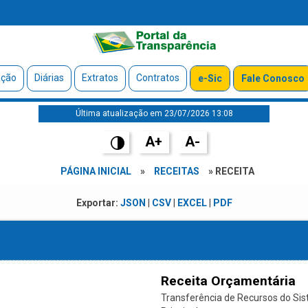
ação
Diárias
Extratos
Contratos
e-Sic
Fale Conosco
Última atualização em 23/07/2026 13:08
A+
A-
PÁGINA INICIAL
»
RECEITAS
» RECEITA
Exportar:
JSON
|
CSV
|
EXCEL
|
PDF
Receita Orçamentária
Transferência de Recursos do Si