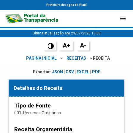
Prefeitura de Lagoa do Piauí
Última atualização em 23/07/2026 13:08
A+
A-
PÁGINA INICIAL
»
RECEITAS
» RECEITA
Exportar:
JSON
|
CSV
|
EXCEL
|
PDF
Detalhes do Receita
Tipo de Fonte
001: Recursos Ordinários
Receita Orçamentária