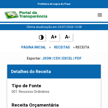
Prefeitura de Lagoa do Piauí
Última atualização em 23/07/2026 13:08
A+
A-
PÁGINA INICIAL
»
RECEITAS
» RECEITA
Exportar:
JSON
|
CSV
|
EXCEL
|
PDF
Detalhes do Receita
Tipo de Fonte
001: Recursos Ordinários
Receita Orçamentária