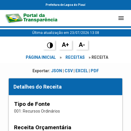
Prefeitura de Lagoa do Piauí
Última atualização em 23/07/2026 13:08
A+
A-
PÁGINA INICIAL
»
RECEITAS
» RECEITA
Exportar:
JSON
|
CSV
|
EXCEL
|
PDF
Detalhes do Receita
Tipo de Fonte
001: Recursos Ordinários
Receita Orçamentária