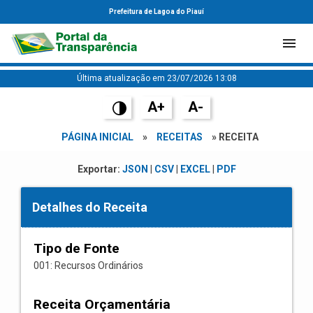
Prefeitura de Lagoa do Piauí
Última atualização em 23/07/2026 13:08
A+
A-
PÁGINA INICIAL
»
RECEITAS
» RECEITA
Exportar:
JSON
|
CSV
|
EXCEL
|
PDF
Detalhes do Receita
Tipo de Fonte
001: Recursos Ordinários
Receita Orçamentária