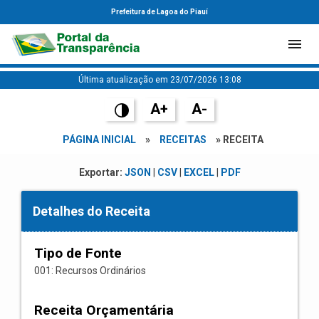
Prefeitura de Lagoa do Piauí
Última atualização em 23/07/2026 13:08
A+
A-
PÁGINA INICIAL
»
RECEITAS
» RECEITA
Exportar:
JSON
|
CSV
|
EXCEL
|
PDF
Detalhes do Receita
Tipo de Fonte
001: Recursos Ordinários
Receita Orçamentária