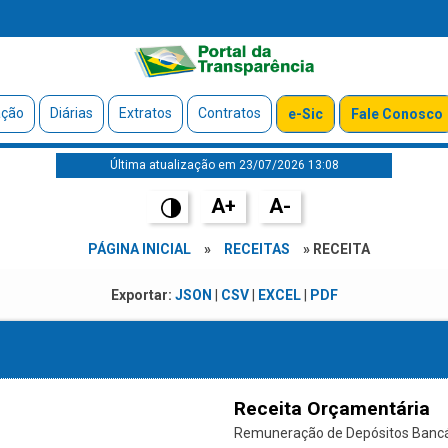
ação
Diárias
Extratos
Contratos
e-Sic
Fale Conosco
Última atualização em 23/07/2026 13:08
A+
A-
PÁGINA INICIAL
»
RECEITAS
» RECEITA
Exportar:
JSON
|
CSV
|
EXCEL
|
PDF
Receita Orçamentária
Remuneração de Depósitos Bancári