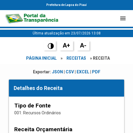
Prefeitura de Lagoa do Piauí
Última atualização em 23/07/2026 13:08
A+
A-
PÁGINA INICIAL
»
RECEITAS
» RECEITA
Exportar:
JSON
|
CSV
|
EXCEL
|
PDF
Detalhes do Receita
Tipo de Fonte
001: Recursos Ordinários
Receita Orçamentária