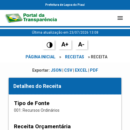
Prefeitura de Lagoa do Piauí
Última atualização em 23/07/2026 13:08
A+
A-
PÁGINA INICIAL
»
RECEITAS
» RECEITA
Exportar:
JSON
|
CSV
|
EXCEL
|
PDF
Detalhes do Receita
Tipo de Fonte
001: Recursos Ordinários
Receita Orçamentária