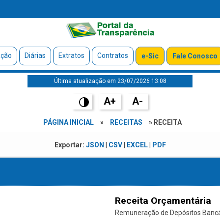
ação
Diárias
Extratos
Contratos
e-Sic
Fale Conosco
Última atualização em 23/07/2026 13:08
A+
A-
PÁGINA INICIAL
»
RECEITAS
» RECEITA
Exportar:
JSON
|
CSV
|
EXCEL
|
PDF
Receita Orçamentária
Remuneração de Depósitos Bancári