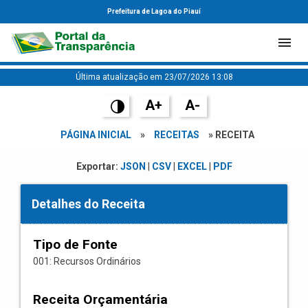
Prefeitura de Lagoa do Piauí
Última atualização em 23/07/2026 13:08
A+
A-
PÁGINA INICIAL
»
RECEITAS
» RECEITA
Exportar:
JSON
|
CSV
|
EXCEL
|
PDF
Detalhes do Receita
Tipo de Fonte
001: Recursos Ordinários
Receita Orçamentária