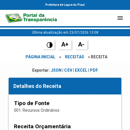
Prefeitura de Lagoa do Piauí
Última atualização em 23/07/2026 13:08
A+
A-
PÁGINA INICIAL
»
RECEITAS
» RECEITA
Exportar:
JSON
|
CSV
|
EXCEL
|
PDF
Detalhes do Receita
Tipo de Fonte
001: Recursos Ordinários
Receita Orçamentária