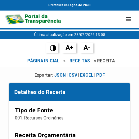
Prefeitura de Lagoa do Piauí
Última atualização em 23/07/2026 13:08
A+
A-
PÁGINA INICIAL
»
RECEITAS
» RECEITA
Exportar:
JSON
|
CSV
|
EXCEL
|
PDF
Detalhes do Receita
Tipo de Fonte
001: Recursos Ordinários
Receita Orçamentária