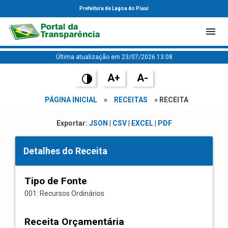
Prefeitura de Lagoa do Piauí
Última atualização em 23/07/2026 13:08
A+
A-
PÁGINA INICIAL
»
RECEITAS
» RECEITA
Exportar:
JSON
|
CSV
|
EXCEL
|
PDF
Detalhes do Receita
Tipo de Fonte
001: Recursos Ordinários
Receita Orçamentária