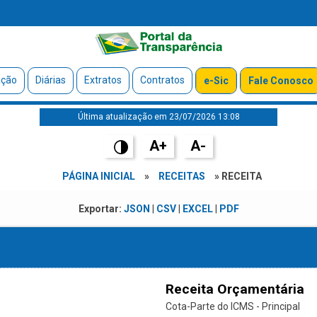
ação
Diárias
Extratos
Contratos
e-Sic
Fale Conosco
Última atualização em 23/07/2026 13:08
A+
A-
PÁGINA INICIAL
»
RECEITAS
» RECEITA
Exportar:
JSON
|
CSV
|
EXCEL
|
PDF
Receita Orçamentária
Cota-Parte do ICMS - Principal