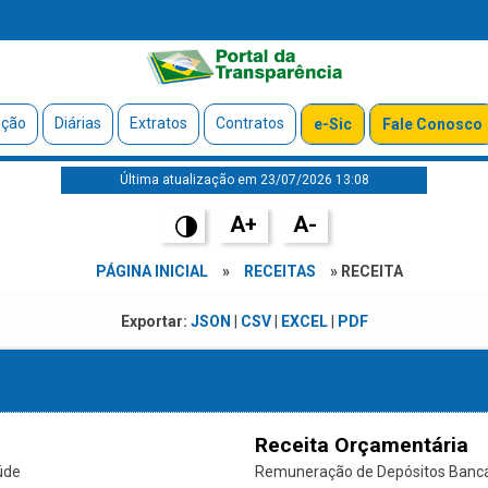
ação
Diárias
Extratos
Contratos
e-Sic
Fale Conosco
Última atualização em 23/07/2026 13:08
A+
A-
PÁGINA INICIAL
»
RECEITAS
» RECEITA
Exportar:
JSON
|
CSV
|
EXCEL
|
PDF
Receita Orçamentária
úde
Remuneração de Depósitos Bancári