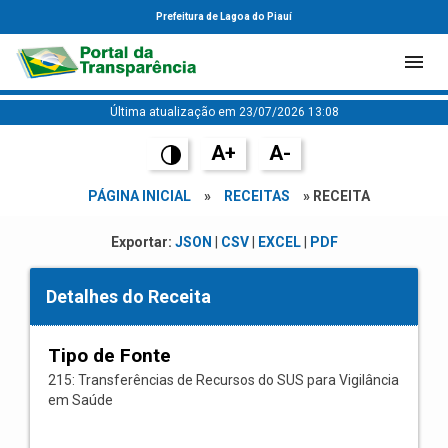
Prefeitura de Lagoa do Piauí
Última atualização em 23/07/2026 13:08
A+
A-
PÁGINA INICIAL
»
RECEITAS
» RECEITA
Exportar:
JSON
|
CSV
|
EXCEL
|
PDF
Detalhes do Receita
Tipo de Fonte
215: Transferências de Recursos do SUS para Vigilância
em Saúde