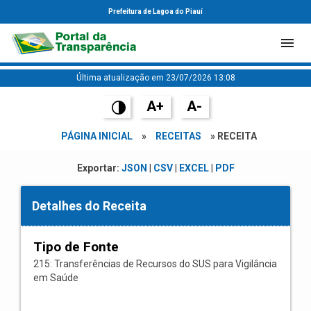
Prefeitura de Lagoa do Piauí
Última atualização em 23/07/2026 13:08
A+
A-
PÁGINA INICIAL
»
RECEITAS
» RECEITA
Exportar:
JSON
|
CSV
|
EXCEL
|
PDF
Detalhes do Receita
Tipo de Fonte
215: Transferências de Recursos do SUS para Vigilância
em Saúde