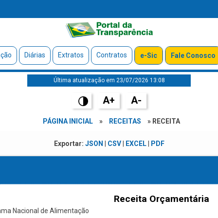
ação
Diárias
Extratos
Contratos
e-Sic
Fale Conosco
Última atualização em 23/07/2026 13:08
A+
A-
PÁGINA INICIAL
»
RECEITAS
» RECEITA
Exportar:
JSON
|
CSV
|
EXCEL
|
PDF
Receita Orçamentária
ama Nacional de Alimentação