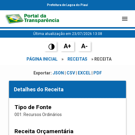
Prefeitura de Lagoa do Piauí
Última atualização em 23/07/2026 13:08
A+
A-
PÁGINA INICIAL
»
RECEITAS
» RECEITA
Exportar:
JSON
|
CSV
|
EXCEL
|
PDF
Detalhes do Receita
Tipo de Fonte
001: Recursos Ordinários
Receita Orçamentária