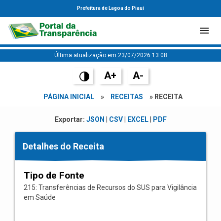
Prefeitura de Lagoa do Piauí
Última atualização em 23/07/2026 13:08
A+
A-
PÁGINA INICIAL
»
RECEITAS
» RECEITA
Exportar:
JSON
|
CSV
|
EXCEL
|
PDF
Detalhes do Receita
Tipo de Fonte
215: Transferências de Recursos do SUS para Vigilância
em Saúde