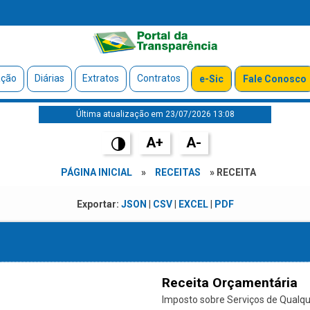
ação
Diárias
Extratos
Contratos
e-Sic
Fale Conosco
Última atualização em 23/07/2026 13:08
A+
A-
PÁGINA INICIAL
»
RECEITAS
» RECEITA
Exportar:
JSON
|
CSV
|
EXCEL
|
PDF
Receita Orçamentária
Imposto sobre Serviços de Qualque