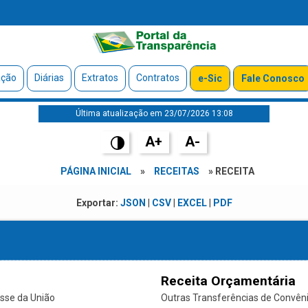
ação
Diárias
Extratos
Contratos
e-Sic
Fale Conosco
Última atualização em 23/07/2026 13:08
A+
A-
PÁGINA INICIAL
»
RECEITAS
» RECEITA
Exportar:
JSON
|
CSV
|
EXCEL
|
PDF
Receita Orçamentária
sse da União
Outras Transferências de Convênio