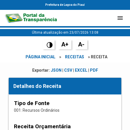
Prefeitura de Lagoa do Piauí
Última atualização em 23/07/2026 13:08
A+
A-
PÁGINA INICIAL
»
RECEITAS
» RECEITA
Exportar:
JSON
|
CSV
|
EXCEL
|
PDF
Detalhes do Receita
Tipo de Fonte
001: Recursos Ordinários
Receita Orçamentária