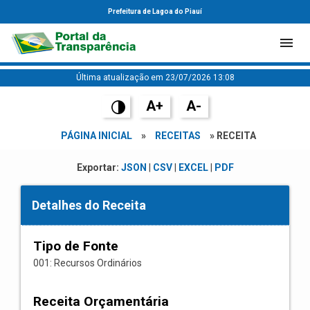
Prefeitura de Lagoa do Piauí
Última atualização em 23/07/2026 13:08
A+
A-
PÁGINA INICIAL
»
RECEITAS
» RECEITA
Exportar:
JSON
|
CSV
|
EXCEL
|
PDF
Detalhes do Receita
Tipo de Fonte
001: Recursos Ordinários
Receita Orçamentária