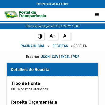
Prefeitura de Lagoa do Piauí
Última atualização em 23/07/2026 13:08
A+
A-
PÁGINA INICIAL
»
RECEITAS
» RECEITA
Exportar:
JSON
|
CSV
|
EXCEL
|
PDF
Detalhes do Receita
Tipo de Fonte
001: Recursos Ordinários
Receita Orçamentária