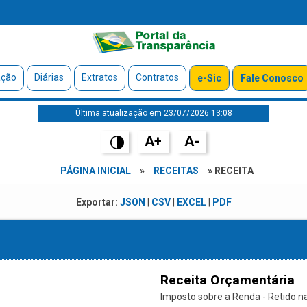
ação
Diárias
Extratos
Contratos
e-Sic
Fale Conosco
Última atualização em 23/07/2026 13:08
A+
A-
PÁGINA INICIAL
»
RECEITAS
» RECEITA
Exportar:
JSON
|
CSV
|
EXCEL
|
PDF
Receita Orçamentária
Imposto sobre a Renda - Retido na 