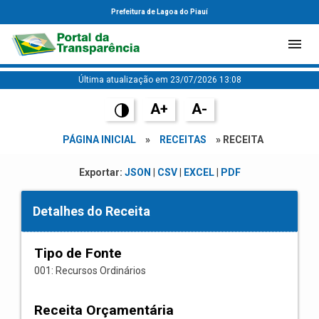
Prefeitura de Lagoa do Piauí
Última atualização em 23/07/2026 13:08
A+
A-
PÁGINA INICIAL
»
RECEITAS
» RECEITA
Exportar:
JSON
|
CSV
|
EXCEL
|
PDF
Detalhes do Receita
Tipo de Fonte
001: Recursos Ordinários
Receita Orçamentária