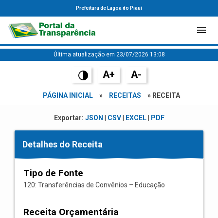
Prefeitura de Lagoa do Piauí
Última atualização em 23/07/2026 13:08
A+
A-
PÁGINA INICIAL
»
RECEITAS
» RECEITA
Exportar:
JSON
|
CSV
|
EXCEL
|
PDF
Detalhes do Receita
Tipo de Fonte
120: Transferências de Convênios – Educação
Receita Orçamentária