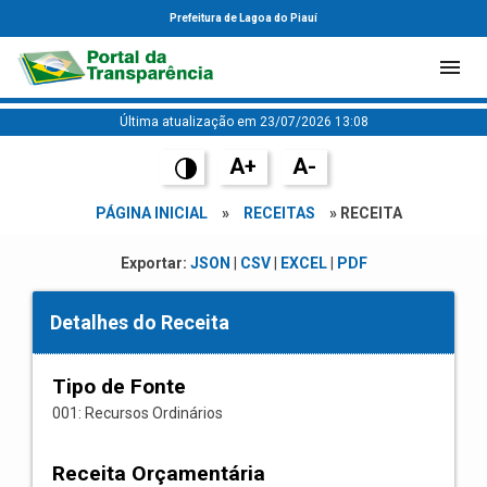
Prefeitura de Lagoa do Piauí
Última atualização em 23/07/2026 13:08
A+
A-
PÁGINA INICIAL
»
RECEITAS
» RECEITA
Exportar:
JSON
|
CSV
|
EXCEL
|
PDF
Detalhes do Receita
Tipo de Fonte
001: Recursos Ordinários
Receita Orçamentária