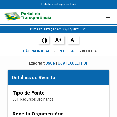
Prefeitura de Lagoa do Piauí
Última atualização em 23/07/2026 13:08
A+
A-
PÁGINA INICIAL
»
RECEITAS
» RECEITA
Exportar:
JSON
|
CSV
|
EXCEL
|
PDF
Detalhes do Receita
Tipo de Fonte
001: Recursos Ordinários
Receita Orçamentária