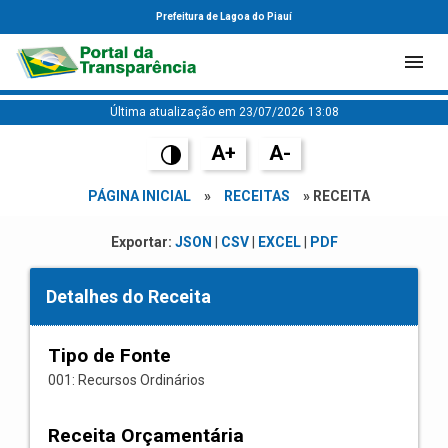
Prefeitura de Lagoa do Piauí
Última atualização em 23/07/2026 13:08
A+
A-
PÁGINA INICIAL
»
RECEITAS
» RECEITA
Exportar:
JSON
|
CSV
|
EXCEL
|
PDF
Detalhes do Receita
Tipo de Fonte
001: Recursos Ordinários
Receita Orçamentária