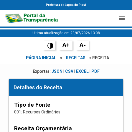
Prefeitura de Lagoa do Piauí
Última atualização em 23/07/2026 13:08
A+
A-
PÁGINA INICIAL
»
RECEITAS
» RECEITA
Exportar:
JSON
|
CSV
|
EXCEL
|
PDF
Detalhes do Receita
Tipo de Fonte
001: Recursos Ordinários
Receita Orçamentária