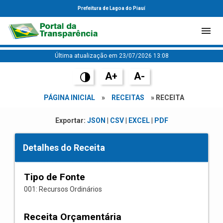
Prefeitura de Lagoa do Piauí
Última atualização em 23/07/2026 13:08
A+
A-
PÁGINA INICIAL
»
RECEITAS
» RECEITA
Exportar:
JSON
|
CSV
|
EXCEL
|
PDF
Detalhes do Receita
Tipo de Fonte
001: Recursos Ordinários
Receita Orçamentária