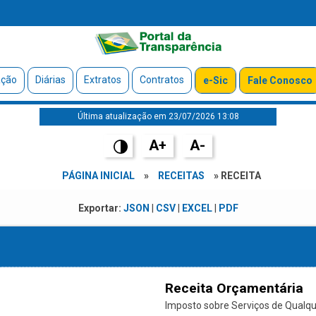
ação
Diárias
Extratos
Contratos
e-Sic
Fale Conosco
Última atualização em 23/07/2026 13:08
A+
A-
PÁGINA INICIAL
»
RECEITAS
» RECEITA
Exportar:
JSON
|
CSV
|
EXCEL
|
PDF
Receita Orçamentária
Imposto sobre Serviços de Qualque