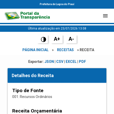
Prefeitura de Lagoa do Piauí
Última atualização em 23/07/2026 13:08
A+
A-
PÁGINA INICIAL
»
RECEITAS
» RECEITA
Exportar:
JSON
|
CSV
|
EXCEL
|
PDF
Detalhes do Receita
Tipo de Fonte
001: Recursos Ordinários
Receita Orçamentária