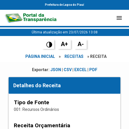
Prefeitura de Lagoa do Piauí
Última atualização em 23/07/2026 13:08
A+
A-
PÁGINA INICIAL
»
RECEITAS
» RECEITA
Exportar:
JSON
|
CSV
|
EXCEL
|
PDF
Detalhes do Receita
Tipo de Fonte
001: Recursos Ordinários
Receita Orçamentária