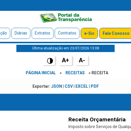
ação
Diárias
Extratos
Contratos
e-Sic
Fale Conosco
Última atualização em 23/07/2026 13:08
A+
A-
PÁGINA INICIAL
»
RECEITAS
» RECEITA
Exportar:
JSON
|
CSV
|
EXCEL
|
PDF
Receita Orçamentária
Imposto sobre Serviços de Qualque