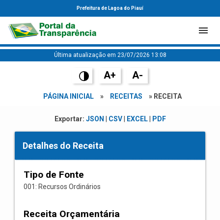
Prefeitura de Lagoa do Piauí
Última atualização em 23/07/2026 13:08
A+
A-
PÁGINA INICIAL
»
RECEITAS
» RECEITA
Exportar:
JSON
|
CSV
|
EXCEL
|
PDF
Detalhes do Receita
Tipo de Fonte
001: Recursos Ordinários
Receita Orçamentária