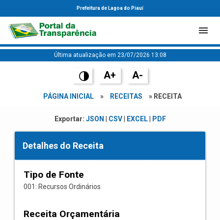
Prefeitura de Lagoa do Piauí
Última atualização em 23/07/2026 13:08
A+
A-
PÁGINA INICIAL
»
RECEITAS
» RECEITA
Exportar:
JSON
|
CSV
|
EXCEL
|
PDF
Detalhes do Receita
Tipo de Fonte
001: Recursos Ordinários
Receita Orçamentária