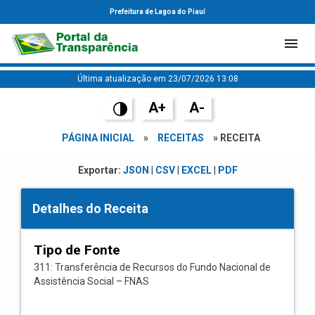
Prefeitura de Lagoa do Piauí
Última atualização em 23/07/2026 13:08
A+
A-
PÁGINA INICIAL
»
RECEITAS
» RECEITA
Exportar:
JSON
|
CSV
|
EXCEL
|
PDF
Detalhes do Receita
Tipo de Fonte
311: Transferência de Recursos do Fundo Nacional de
Assistência Social – FNAS