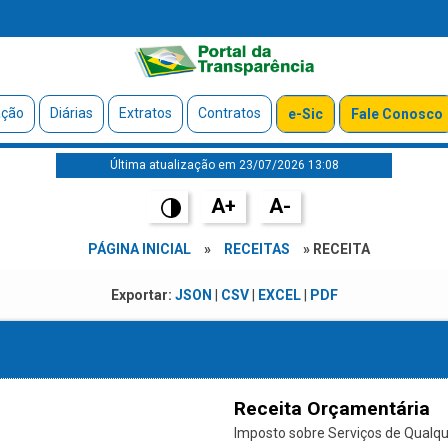
ação
Diárias
Extratos
Contratos
e-Sic
Fale Conosco
Última atualização em 23/07/2026 13:08
A+
A-
PÁGINA INICIAL
»
RECEITAS
» RECEITA
Exportar:
JSON
|
CSV
|
EXCEL
|
PDF
Receita Orçamentária
Imposto sobre Serviços de Qualque