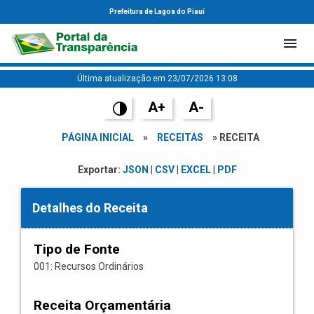
Prefeitura de Lagoa do Piauí
Última atualização em 23/07/2026 13:08
A+
A-
PÁGINA INICIAL
»
RECEITAS
» RECEITA
Exportar:
JSON
|
CSV
|
EXCEL
|
PDF
Detalhes do Receita
Tipo de Fonte
001: Recursos Ordinários
Receita Orçamentária