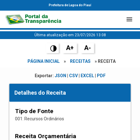
Prefeitura de Lagoa do Piauí
Última atualização em 23/07/2026 13:08
A+
A-
PÁGINA INICIAL
»
RECEITAS
» RECEITA
Exportar:
JSON
|
CSV
|
EXCEL
|
PDF
Detalhes do Receita
Tipo de Fonte
001: Recursos Ordinários
Receita Orçamentária