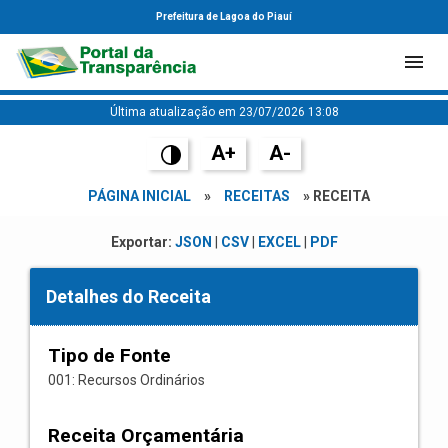
Prefeitura de Lagoa do Piauí
Última atualização em 23/07/2026 13:08
A+
A-
PÁGINA INICIAL
»
RECEITAS
» RECEITA
Exportar:
JSON
|
CSV
|
EXCEL
|
PDF
Detalhes do Receita
Tipo de Fonte
001: Recursos Ordinários
Receita Orçamentária