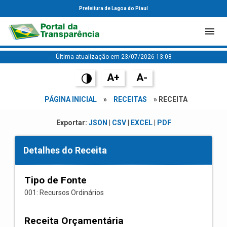
Prefeitura de Lagoa do Piauí
Última atualização em 23/07/2026 13:08
A+
A-
PÁGINA INICIAL
»
RECEITAS
» RECEITA
Exportar:
JSON
|
CSV
|
EXCEL
|
PDF
Detalhes do Receita
Tipo de Fonte
001: Recursos Ordinários
Receita Orçamentária