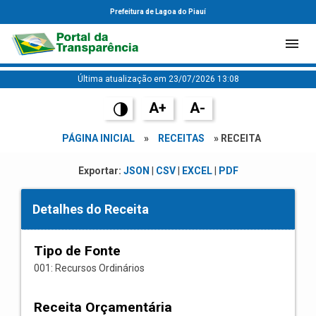
Prefeitura de Lagoa do Piauí
Última atualização em 23/07/2026 13:08
A+
A-
PÁGINA INICIAL
»
RECEITAS
» RECEITA
Exportar:
JSON
|
CSV
|
EXCEL
|
PDF
Detalhes do Receita
Tipo de Fonte
001: Recursos Ordinários
Receita Orçamentária