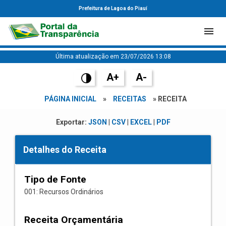
Prefeitura de Lagoa do Piauí
Última atualização em 23/07/2026 13:08
A+
A-
PÁGINA INICIAL
»
RECEITAS
» RECEITA
Exportar:
JSON
|
CSV
|
EXCEL
|
PDF
Detalhes do Receita
Tipo de Fonte
001: Recursos Ordinários
Receita Orçamentária