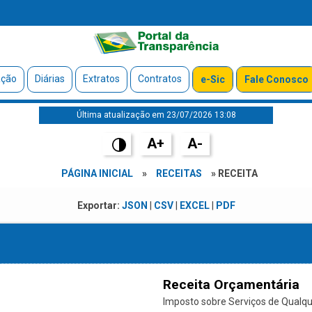
ação
Diárias
Extratos
Contratos
e-Sic
Fale Conosco
Última atualização em 23/07/2026 13:08
A+
A-
PÁGINA INICIAL
»
RECEITAS
» RECEITA
Exportar:
JSON
|
CSV
|
EXCEL
|
PDF
Receita Orçamentária
Imposto sobre Serviços de Qualque