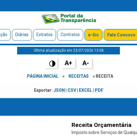
ação
Diárias
Extratos
Contratos
e-Sic
Fale Conosco
Última atualização em 23/07/2026 13:08
A+
A-
PÁGINA INICIAL
»
RECEITAS
» RECEITA
Exportar:
JSON
|
CSV
|
EXCEL
|
PDF
Receita Orçamentária
Imposto sobre Serviços de Qualque